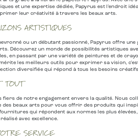
x arts grâce à la librairie-papeterie Papyrus. Avec une
tiques et une expertise dédiée, Papyrus est l'endroit idé
primer leur créativité à travers les beaux arts.
IZONS ARTISTIQUES
chevronné ou un débutant passionné, Papyrus offre un
rts. Découvrez un monde de possibilités artistiques av
iles, en passant par une variété de peintures et de cray
mérite les meilleurs outils pour exprimer sa vision, c'
ection diversifiée qui répond à tous les besoins créatifs
T TOUT
fiers de notre engagement envers la qualité. Nous co
es beaux arts pour vous offrir des produits qui inspir
ournitures qui répondent aux normes les plus élevées, 
 réalisé avec excellence.
VOTRE SERVICE