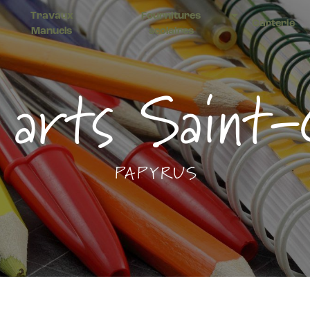
Travaux
Fournitures
Carterie
Manuels
scolaires
 arts Saint-
PAPYRUS