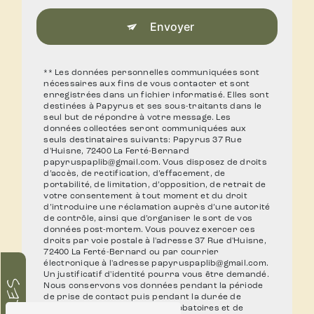
Envoyer
** Les données personnelles communiquées sont
nécessaires aux fins de vous contacter et sont
enregistrées dans un fichier informatisé. Elles sont
destinées à Papyrus et ses sous-traitants dans le
seul but de répondre à votre message. Les
données collectées seront communiquées aux
seuls destinataires suivants: Papyrus 37 Rue
d'Huisne, 72400 La Ferté-Bernard
papyruspaplib@gmail.com. Vous disposez de droits
d’accès, de rectification, d’effacement, de
portabilité, de limitation, d’opposition, de retrait de
votre consentement à tout moment et du droit
d’introduire une réclamation auprès d’une autorité
de contrôle, ainsi que d’organiser le sort de vos
données post-mortem. Vous pouvez exercer ces
droits par voie postale à l'adresse 37 Rue d'Huisne,
72400 La Ferté-Bernard ou par courrier
électronique à l'adresse papyruspaplib@gmail.com.
Un justificatif d'identité pourra vous être demandé.
Nous conservons vos données pendant la période
de prise de contact puis pendant la durée de
prescription légale aux fins probatoires et de