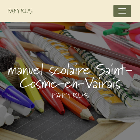
Panneau de gestion des cookies
PAPYRUS
manuel scolaire Saint-
Cosme-en-Vairais
PAPYRUS