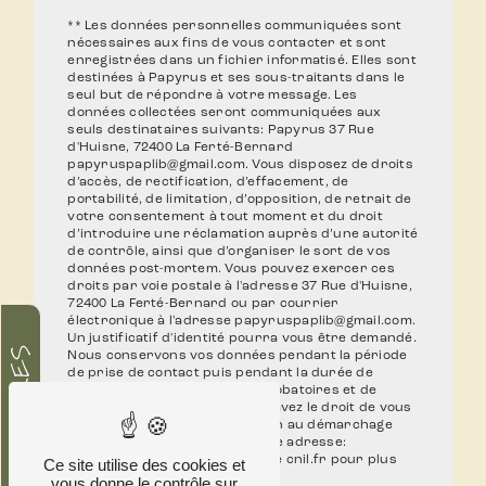
** Les données personnelles communiquées sont
nécessaires aux fins de vous contacter et sont
enregistrées dans un fichier informatisé. Elles sont
destinées à Papyrus et ses sous-traitants dans le
seul but de répondre à votre message. Les
données collectées seront communiquées aux
seuls destinataires suivants: Papyrus 37 Rue
d'Huisne, 72400 La Ferté-Bernard
papyruspaplib@gmail.com. Vous disposez de droits
d’accès, de rectification, d’effacement, de
portabilité, de limitation, d’opposition, de retrait de
votre consentement à tout moment et du droit
d’introduire une réclamation auprès d’une autorité
de contrôle, ainsi que d’organiser le sort de vos
données post-mortem. Vous pouvez exercer ces
droits par voie postale à l'adresse 37 Rue d'Huisne,
72400 La Ferté-Bernard ou par courrier
électronique à l'adresse papyruspaplib@gmail.com.
Un justificatif d'identité pourra vous être demandé.
HORAIRES
Nous conservons vos données pendant la période
de prise de contact puis pendant la durée de
prescription légale aux fins probatoires et de
gestion des contentieux. Vous avez le droit de vous
inscrire sur la liste d'opposition au démarchage
téléphonique, disponible à cette adresse:
Bloctel.gouv.fr
. Consultez le site cnil.fr pour plus
Ce site utilise des cookies et
d’informations sur vos droits.
vous donne le contrôle sur