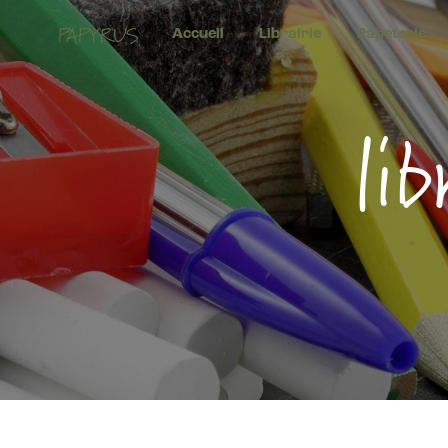
Panneau de gestion des cookies
PAPYRUS
Accueil
Librairie
Papeterie
li