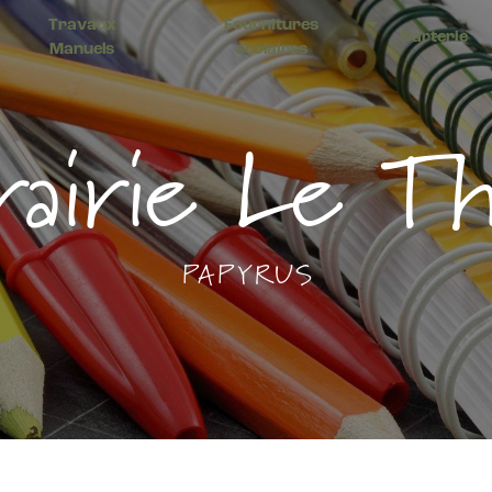
Travaux
Fournitures
Carterie
Manuels
scolaires
brairie Le Th
PAPYRUS