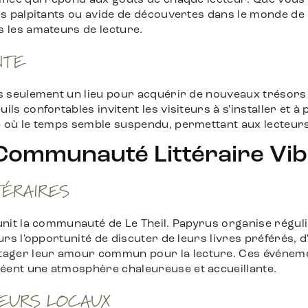
sifiée qui répond aux goûts de chaque lecteur. Que vou
ers palpitants ou avide de découvertes dans le monde de 
s les amateurs de lecture.
NTE
as seulement un lieu pour acquérir de nouveaux trésors 
ils confortables invitent les visiteurs à s'installer et 
ge où le temps semble suspendu, permettant aux lecteurs
 Communauté Littéraire Vi
TÉRAIRES
e unit la communauté de Le Theil. Papyrus organise rég
eurs l'opportunité de discuter de leurs livres préférés,
ager leur amour commun pour la lecture. Ces événemen
éent une atmosphère chaleureuse et accueillante.
TEURS LOCAUX