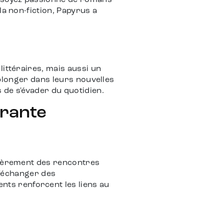
s soyez passionné de romans
la non-fiction, Papyrus a
littéraires, mais aussi un
à plonger dans leurs nouvelles
 de s'évader du quotidien.
brante
ulièrement des rencontres
 d'échanger des
ts renforcent les liens au