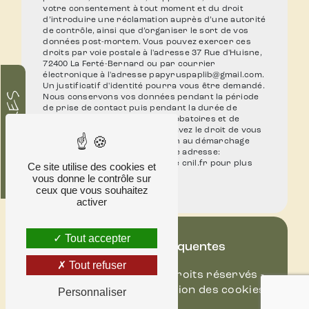
votre consentement à tout moment et du droit
d’introduire une réclamation auprès d’une autorité
de contrôle, ainsi que d’organiser le sort de vos
données post-mortem. Vous pouvez exercer ces
droits par voie postale à l'adresse 37 Rue d'Huisne,
72400 La Ferté-Bernard ou par courrier
électronique à l'adresse papyruspaplib@gmail.com.
Un justificatif d'identité pourra vous être demandé.
HORAIRES
Nous conservons vos données pendant la période
de prise de contact puis pendant la durée de
prescription légale aux fins probatoires et de
gestion des contentieux. Vous avez le droit de vous
inscrire sur la liste d'opposition au démarchage
téléphonique, disponible à cette adresse:
Bloctel.gouv.fr
. Consultez le site cnil.fr pour plus
Ce site utilise des cookies et
d’informations sur vos droits.
vous donne le contrôle sur
ceux que vous souhaitez
activer
Tout accepter
Recherches fréquentes
Tout refuser
©
Vistalid
- 2026 - Tous droits réservés -
Mentions légales
-
Gestion des cookies
Personnaliser