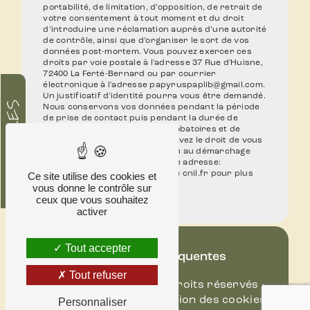
portabilité, de limitation, d’opposition, de retrait de
votre consentement à tout moment et du droit
d’introduire une réclamation auprès d’une autorité
de contrôle, ainsi que d’organiser le sort de vos
données post-mortem. Vous pouvez exercer ces
droits par voie postale à l'adresse 37 Rue d'Huisne,
72400 La Ferté-Bernard ou par courrier
électronique à l'adresse papyruspaplib@gmail.com.
Un justificatif d'identité pourra vous être demandé.
HORAIRES
Nous conservons vos données pendant la période
de prise de contact puis pendant la durée de
prescription légale aux fins probatoires et de
gestion des contentieux. Vous avez le droit de vous
inscrire sur la liste d'opposition au démarchage
téléphonique, disponible à cette adresse:
Bloctel.gouv.fr
. Consultez le site cnil.fr pour plus
Ce site utilise des cookies et
d’informations sur vos droits.
vous donne le contrôle sur
ceux que vous souhaitez
activer
Tout accepter
Recherches fréquentes
Tout refuser
©
Vistalid
- 2026 - Tous droits réservés -
Mentions légales
-
Gestion des cookies
Personnaliser