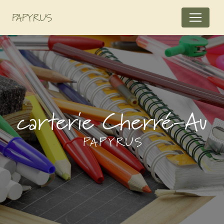
Panneau de gestion des cookies
PAPYRUS
carterie Cherré-Au
PAPYRUS