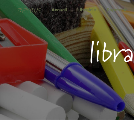
Panneau de gestion des cookies
PAPYRUS
Accueil
Librairie
Papeterie
libr