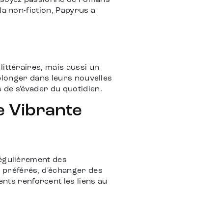
s soyez passionné de romans
la non-fiction, Papyrus a
littéraires, mais aussi un
à plonger dans leurs nouvelles
 de s'évader du quotidien.
e Vibrante
régulièrement des
es préférés, d'échanger des
ts renforcent les liens au