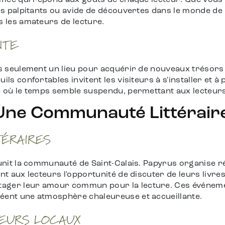
sifiée qui répond aux goûts de chaque lecteur. Que vou
ers palpitants ou avide de découvertes dans le monde de 
s les amateurs de lecture.
NTE
as seulement un lieu pour acquérir de nouveaux trésors 
ils confortables invitent les visiteurs à s'installer et 
ge où le temps semble suspendu, permettant aux lecteurs
 Une Communauté Littérair
TÉRAIRES
e unit la communauté de Saint-Calais. Papyrus organise 
ant aux lecteurs l'opportunité de discuter de leurs livr
ager leur amour commun pour la lecture. Ces événemen
éent une atmosphère chaleureuse et accueillante.
TEURS LOCAUX