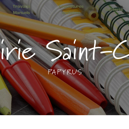
Travaux
Fournitures
Carterie
Manuels
scolaires
airie Saint-C
PAPYRUS